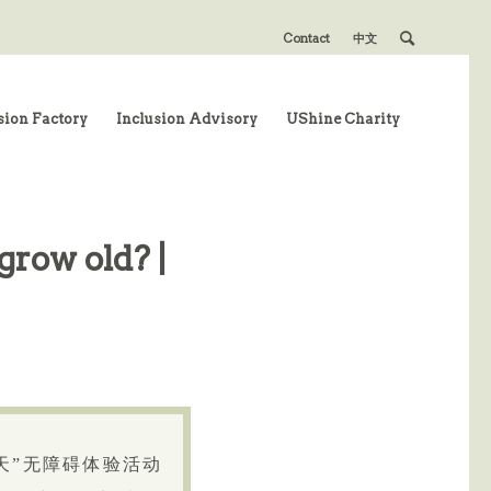
Contact
中文
sion Factory
Inclusion Advisory
UShine Charity
 grow old? |
天”无障碍体验活动