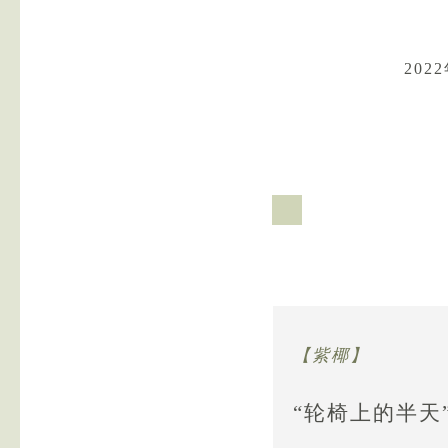
20
【紫椰】
“轮椅上的半