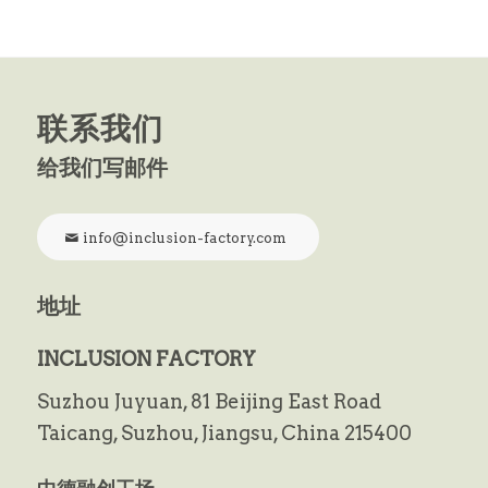
联系我们
给我们写邮件
info@inclusion-factory.com
地址
INCLUSION FACTORY
Suzhou Juyuan, 81 Beijing East Road
Taicang,
Suzhou, Jiangsu, China 215400