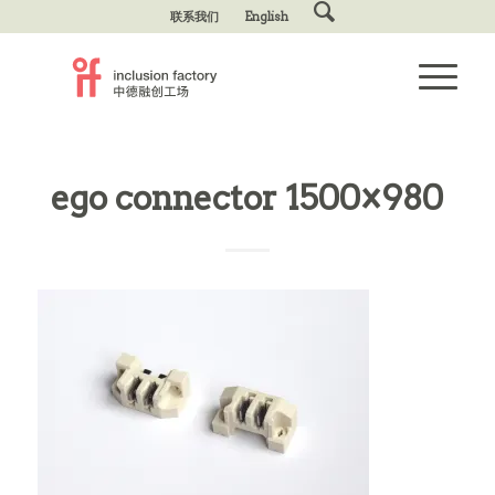
联系我们
English
ego connector 1500×980