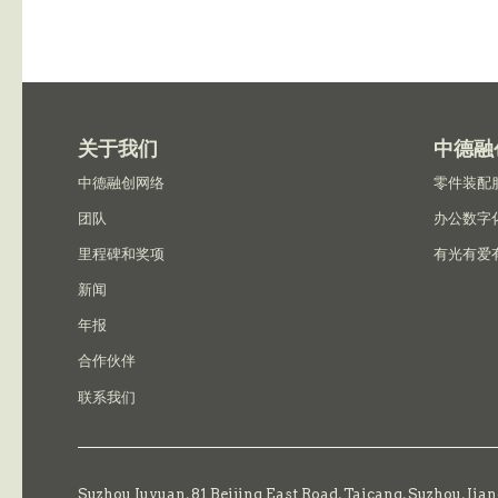
关于我们
中德融
中德融创网络
零件装配
团队
办公数字
里程碑和奖项
有光有爱
新闻
年报
合作伙伴
联系我们
Suzhou Juyuan, 81 Beijing East Road,
Taicang,
Suzhou, Jia