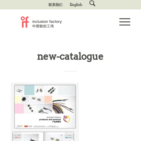
联系我们
English
new-catalogue