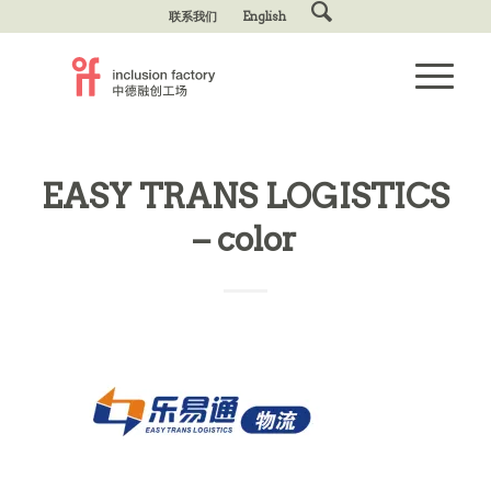
联系我们
English
EASY TRANS LOGISTICS
– color