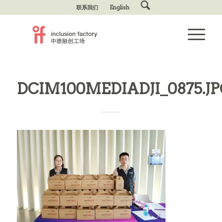
联系我们
English
DCIM100MEDIADJI_0875.J