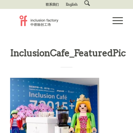
联系我们
English
InclusionCafe_FeaturedPic